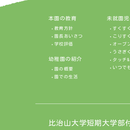
本園の教育
未就園児
教育方針
すくす
園長あいさつ
こりす
学校評価
オープ
うさぎ
幼稚園の紹介
タッチ
いつで
園の概要
園での生活
比治山大学短期大学部