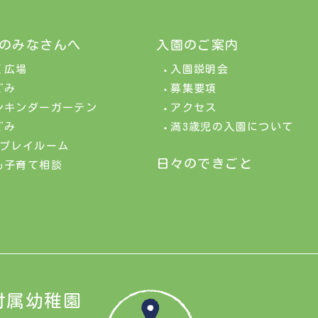
のみなさんへ
入園のご案内
く広場
入園説明会
ぐみ
募集要項
ンキンダーガーテン
アクセス
ぐみ
満3歳児の入園について
&プレイルーム
日々のできごと
も子育て相談
付属幼稚園