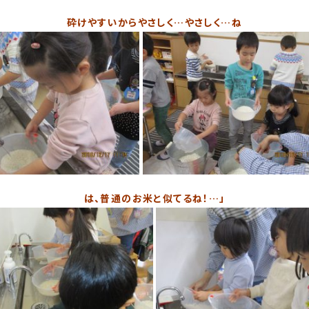
?
砕けやすいからやさしく…やさしく…ね
は、普通のお米と似てるね！…」