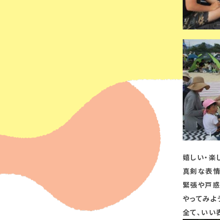
嬉しい・楽
真剣な表情
緊張や戸惑
やってみよ
全て、いい