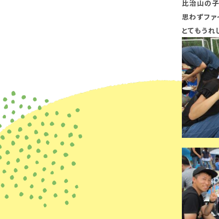
比治山の子
思わずファ
とてもうれ