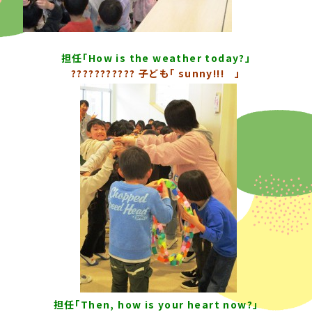
担任「How is the weather today?」
??????????? 子ども「 sunny!!! 」
担任「Then, how is your heart now?」