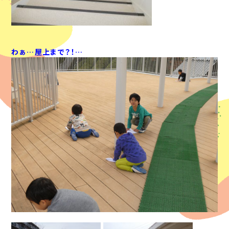
わぁ…屋上まで？！…