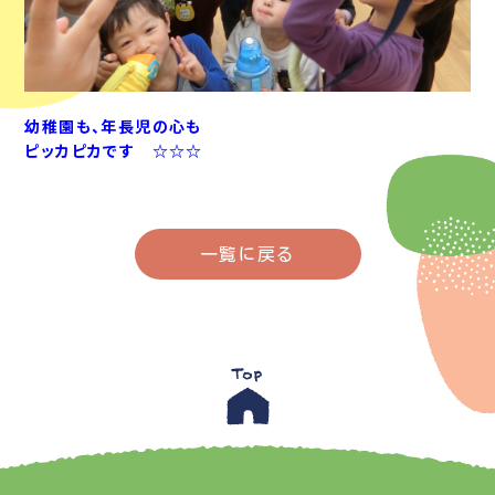
幼稚園も、年長児の心も
ピッカピカです ☆☆☆
一覧に戻る