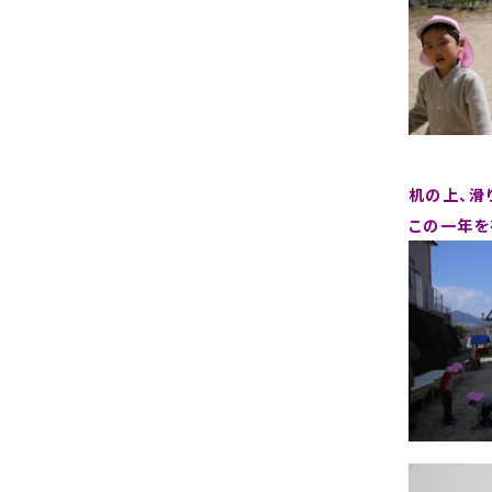
机の上、滑
この一年を