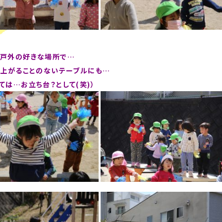
戸外の好きな場所で…
、上がることのないテーブルにも…
ては…お立ち台？として(笑)）