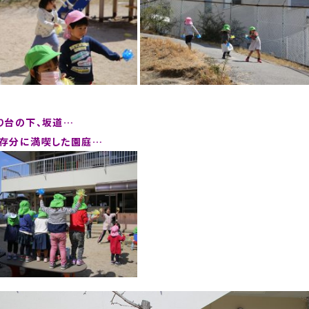
り台の下、坂道…
存分に満喫した園庭…