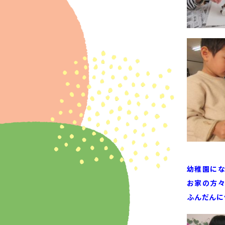
幼稚園にな
お家の方々
ふんだんに