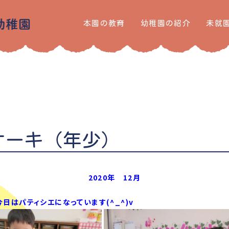
本園の教育
幼稚園の紹介
未就
ケーキ（年少）
2020年 12月
今日はパティシエになっています(^_^)v