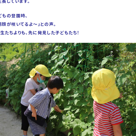
生長しています。
どもの登園時、
朝顔が咲いてるよ～」との声
。
生たちよりも、先に発見した子どもたち！