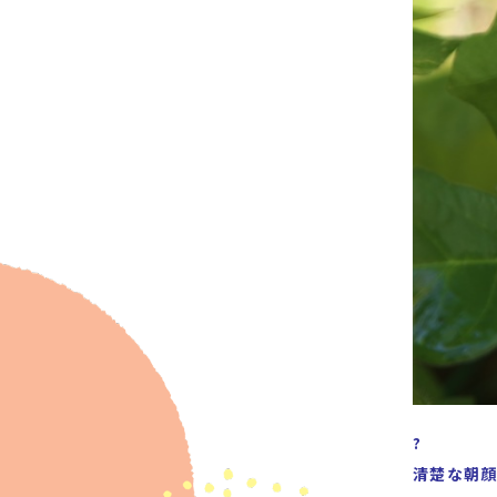
?
清楚な朝顔