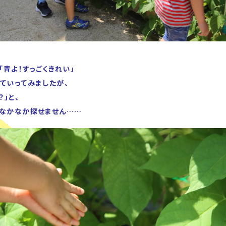
「青よ！すっごくきれい」
ていってみましたが、
？」と、
なかなか探せません……