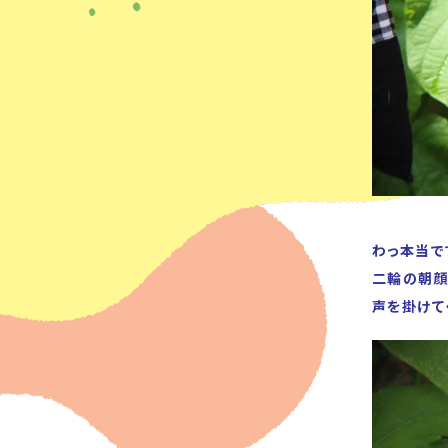
わっ本当で
二輪の朝顔
声を掛けて