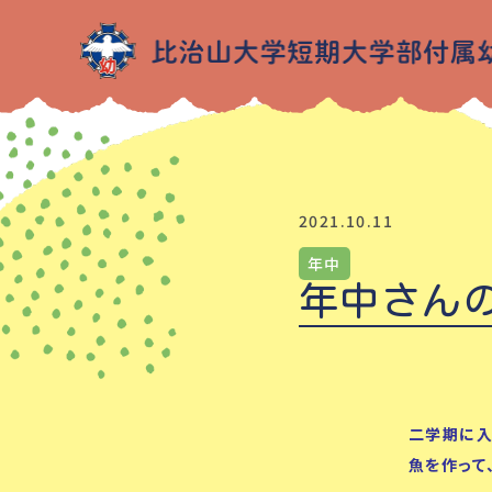
2021.10.11
年中
年中さん
二学期に入
魚を作って