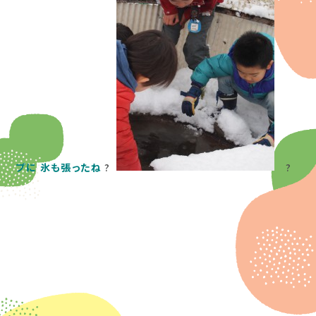
プに
氷も張ったね
?
?