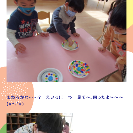
まわるかな……？ えいっ！！ ⇒ 見て～、回ったよ～～～
(#^.^#)