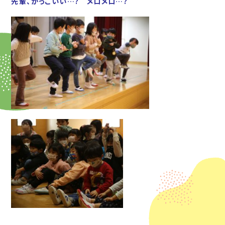
先輩、かっこいい…? メロメロ…?