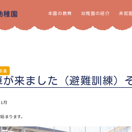
本園の教育
幼稚園の紹介
未就
年長
車が来ました（避難訓練）
11月
始まります。