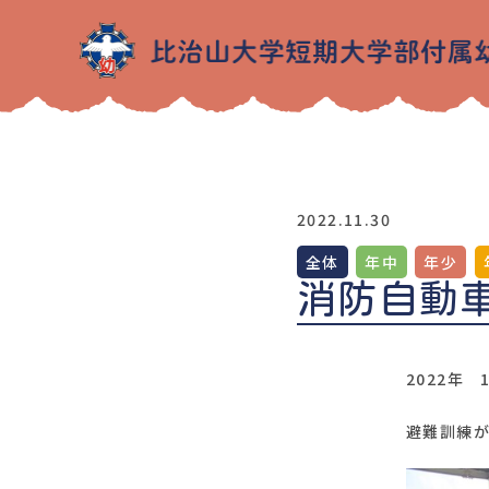
2022.11.30
全体
年中
年少
消防自動
2022年 
避難訓練が