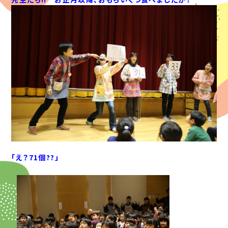
「え？71個??」