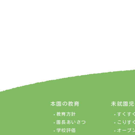
本園の教育
未就園児
教育方針
すくす
園長あいさつ
こりす
学校評価
オープ