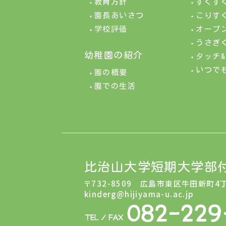
教育方針
すくす
園長あいさつ
こりす
学校評価
オープ
うさぎ
幼稚園の紹介
タッチ
いつで
園の概要
園での生活
比治山大学短期大学部
〒732-8509 広島市東区牛田新町4
kinderg@hijiyama-u.ac.jp