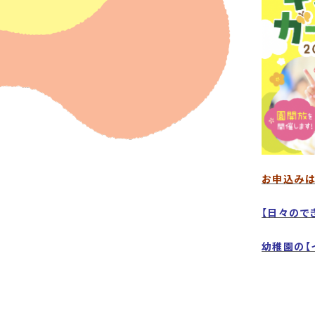
お申込みは
【日々ので
幼稚園の【