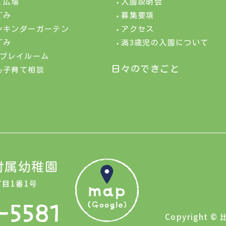
く広場
入園説明会
ぐみ
募集要項
ンキンダーガーテン
アクセス
ぐみ
満3歳児の入園について
&プレイルーム
日々のできごと
も子育て相談
付属幼稚園
丁目1番1号
Copyright