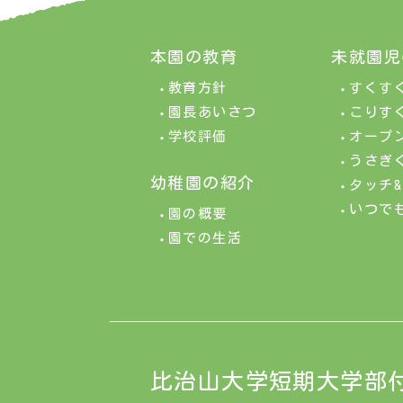
本園の教育
未就園児
教育方針
すくす
園長あいさつ
こりす
学校評価
オープ
うさぎ
幼稚園の紹介
タッチ
いつで
園の概要
園での生活
比治山大学短期大学部