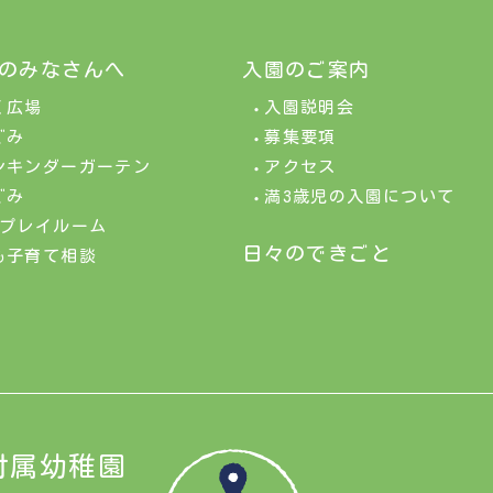
のみなさんへ
入園のご案内
く広場
入園説明会
ぐみ
募集要項
ンキンダーガーテン
アクセス
ぐみ
満3歳児の入園について
&プレイルーム
日々のできごと
も子育て相談
付属幼稚園