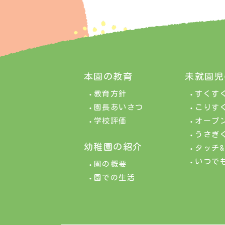
本園の教育
未就園児
教育方針
すくす
園長あいさつ
こりす
学校評価
オープ
うさぎ
幼稚園の紹介
タッチ
いつで
園の概要
園での生活