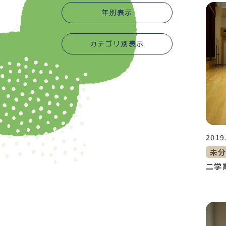
年別表示
カテゴリ別表示
2019
未
二学